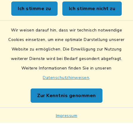
Kontakt
Ich stimme zu
Ich stimme nicht zu
Sicheres Kontaktformular
Wir weisen darauf hin, dass wir technisch notwendige
Sicherer Datentransfer
Cookies einsetzen, um eine optimale Darstellung unserer
Website zu ermöglichen. Die Einwilligung zur Nutzung
Barrierefreiheit
weiterer Dienste wird bei Bedarf gesondert abgefragt.
Weitere Informationen finden Sie in unseren
Datenschutz
Datenschutzhinweisen
.
Impressum
Zur Kenntnis genommen
Netiquette
Impressum
Sitemap
Cookie-Einstellungen